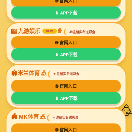
备，公司拥有专业素质高的销售、售后服务团队，建立了完
善的销售服务体系……
了解更多