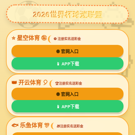
U8国际
产品中心
查看更多
值得您信赖的消防产品合作伙伴
成都压力式比例混合装置
成都泡沫灭火剂
成都消防水炮
不同的应用领域
为不同领域的客户，提供各种类型的消防产品
危险品仓库
油库储罐区