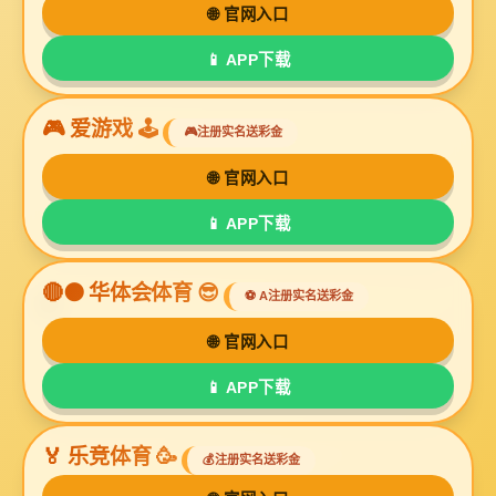
燃油发电厂
办公楼消防通道
飞机库
更多应用领域
走进U8国际
致力于实现可持续的生产力，为您创造价值!
青岛U8国际消防科技有限公司，总部位于美丽的滨海城
市-青岛，公司生产基地位于青岛市胶州市，公司办公地址
位于青岛市市北区小港一路6号-名城荟。是一家专业从事消
防产品科研、开发、设计、生产、销售运营服务于一体的现
代化公司。公司主要生产、销售：压力式比例混合装置、泡
沫灭火剂。通过了公安部消防产品合格评定中心认证，取得
了消防产品认证证书。
公司拥有先进的自动化生产设备、实验设备、检验设