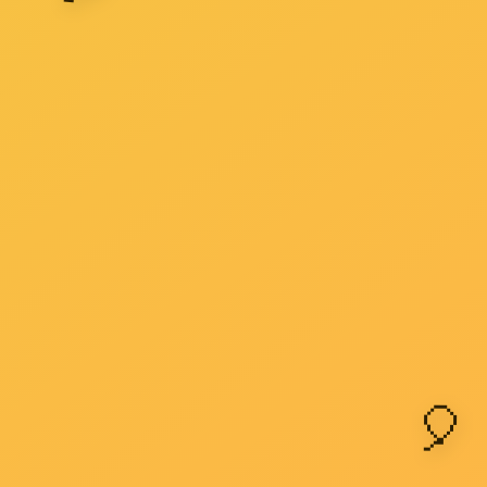
拥有专业素质高的销售、售后服
专业从事消防产品科研、开发、
务团队，建立了完善的销售服务
设计、生产、销售运营服务于一
体系，配备知识型高素质人员、
体的现代化公司
售后服务人员、能为客户提供完
善的售前及售后服务。
公司动态
常见问答
U8国际
关于U8国际
产品中心
新闻资讯
公司简介
成都压力式比例混合装置
公司动态
U8国际
成都泡沫灭火剂
常见问答
成都消防水炮
技术知识
联系U8国际
工厂地址：山东省青岛市胶州市三里河街道办事处十五里夼村南
办公地址：山东省青岛市市北区小港一路6号名城荟614室
电话：张先生 18562602119 樊先生 16678626683