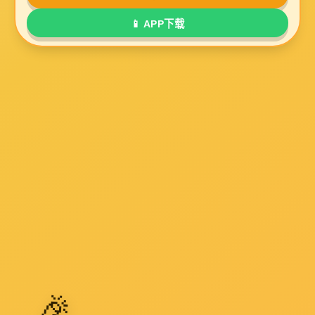
雄厚的公司实力
专业的技术团队
通过了公安部消防产品合格评定
拥有先进的自动化生产设备、实
中心认证，取得了“3C”证书。
验设备、检验设备
完善的服务体系
规格齐全的产品