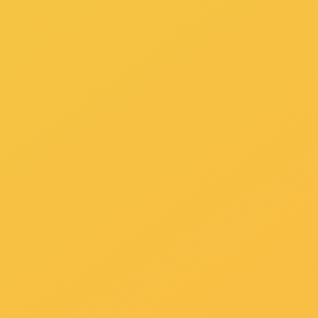
2022-04-26
在你的定义中，或是根据水来救火吗？我对你说，那你就
Out啦！当代消防安全救火应用的灭火器但是多种类型兼
顾！依据不一样种类的火灾事故，消防队员务必机敏的挑
选不一样的灭火器。应用泡沫灭火剂救火也越来越愈来...
了解详情 +
简述消防泡沫灭火剂都有哪些种类
2018-11-30
消防泡沫灭火剂的种类以及选择注意事项：灭火液是泡沫
灭火剂，类型不同，灭火性能也不同。很多新手朋友对于
灭火液的认识较少，有些朋友甚至根本分不清灭火剂和灭