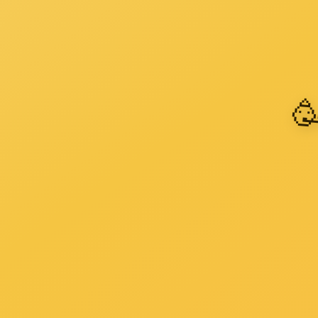
植树节之际消防泡沫罐泡沫灭火剂厂家带您了解今天应该做什么呢
2021-03-12
3月12日植树节，每人心里有一方梦田，在那里植上一岸
芳菲，看春花开尽，春又来。今天植树节之际消防泡沫罐
厂家带您了解U8国际 今天应该做什么呢？栽树节对孩子
的含义，U8国际 可以和孩子们做这些：&n
了解详情 +
泡沫灭火剂基本知识有哪些