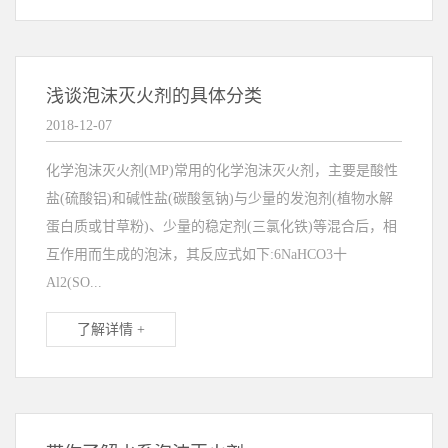
浅谈泡沫灭火剂的具体分类
2018-12-07
化学泡沫灭火剂(MP)常用的化学泡沫灭火剂，主要是酸性
盐(硫酸铝)和碱性盐(碳酸氢钠)与少量的发泡剂(植物水解
蛋白质或甘草粉)、少量的稳定剂(三氯化铁)等混合后，相
互作用而生成的泡沫，其反应式如下:6NaHCO3十
Al2(SO...
了解详情 +