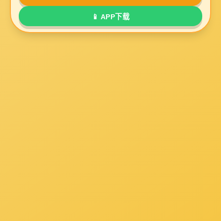
泡沫灭火剂包装
青岛U8国际泡沫灭火剂公司新年开工通知
2019-02-12
公司新年开工通知尊敬的各位新老客户以及广大的朋
友： 新年好！公司开业通知如下：我公司已正常开工，
各项工作一切照常运行。在充满希望、机遇和挑战的2019
年，愿U8国际 能为您带来更加优质的服务！感谢各
了解详情 +