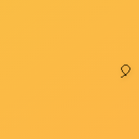
青岛U8国际泡沫灭火剂厂家教你常用消防安全常识30条
2019-06-12
青岛U8国际泡沫灭火剂厂家教你常用消防安全常识如下：
1、发现火灾及时报警，早期报警，损失小。U8国际 国家
的火警是119。2、火灾发生后，报警的正确方法是：清除
消防单位、详细地址、消防物资和火灾规模，是否有人...
了解详情 +
浅谈泡沫灭火剂的储存要求及有效期