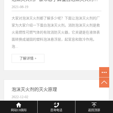
2021-08-19
大家对泡沫灭火剂都了解多少呢？下面让泡沫灭火剂的厂
家为大家介绍一下蛋白泡沫灭火剂。消防泡沫灭火剂是救
火易燃性可燃气体的有效消防灭火器，它关键是在液体表
面转换成凝固的塑料泡沫悬浮层，起室息和致冷作用。
泡...
了解详情 +
泡沫灭火剂的灭火原理
2022-12-02
泡沫灭火剂的灭火原理如下：喷洒水雾灭火剂后，形成水
网站U8国际
咨询电话
返回顶部