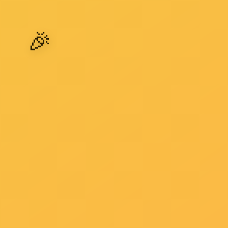
火液，以为灭火剂和灭火液是一种东西。事实上，灭火
液...
了解详情 +
泡沫灭火剂不能用于扑救什么火灾？
2018-11-30
要了解泡沫灭火器不能用于扑救什么火灾？1、不能扑救
电器火灾；2、不能扑救忌水性物品火灾；3、贵重物品、
仪表火灾。因为泡沫中含百分之九十七的水分，因此不能
扑救电器火灾（水有导电性）和忌水物质火灾（与忌水...
了解详情 +