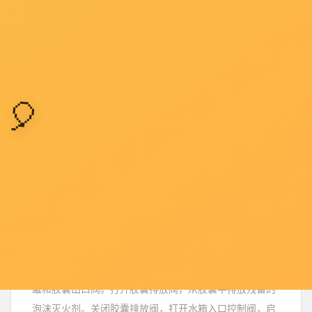
2018-12-17
泡沫灭火剂的储存非常重要，严重影响泡沫的灭火性能。
它必须按照国家标准和产品规范的要求妥善保存。产品应
存放在阴凉、干燥的库房内，防止曝晒，贮存的环境温度
为-5℃～50℃。应注意泡沫灭火剂的储存期。根据国...
了解详情 +
简述泡沫灭火剂灌装操作流程
2018-12-26
1.灌装前准备关闭罐入口控制阀和胶囊出口控制阀，打开
罐和胶囊出口阀。打开胶囊排放阀，从胶囊中排放残留的
泡沫灭火剂。关闭胶囊排放阀，打开水箱入口控制阀，启